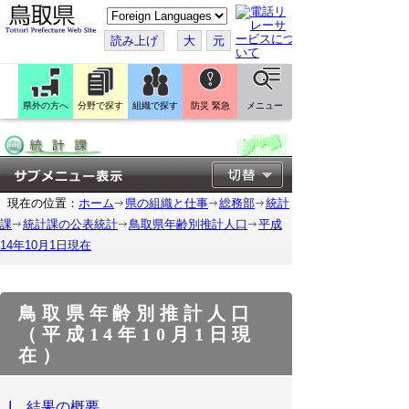
こ
の
ペ
読み上げ
大
元
ー
ジ
を
翻
訳
県外の方へ
分野で探す
組織で探す
防災 緊急
メニュー
す
る
現在の位置：
ホーム
県の組織と仕事
総務部
統計
課
統計課の公表統計
鳥取県年齢別推計人口
平成
14年10月1日現在
鳥取県年齢別推計人口
（平成14年10月1日現
在）
I 結果の概要