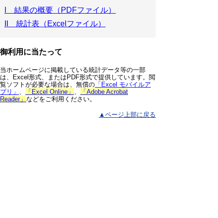
I 結果の概要（PDFファイル）
II 統計表（Excelファイル）
御利用に当たって
当ホームページに掲載している統計データ等の一部
は、Excel形式、またはPDF形式で提供しています。閲
覧ソフトが必要な場合は、無償の
「Excel モバイルア
プリ」
、
「Excel Online」
、
「Adobe Acrobat
Reader」
などをご利用ください。
▲ページ上部に戻る
と
個人情報保護
|
リンクについて
|
著作権に
り
ついて
|
アクセシビリティ
ネ
鳥取県 総務部 統計課
ッ
住所 〒680-8570
ト
鳥取県鳥取市東町1丁目220
電話
0857-26-7103
へ
ファクシミリ 0857-23-5033