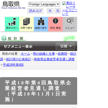
こ
の
ペ
読み上げ
大
元
ー
ジ
を
翻
訳
県外の方へ
分野で探す
組織で探す
防災 緊急
メニュー
す
る
現在の位置：
ホーム
県の組織と仕事
総務部
統計
課
統計課の公表統計
鳥取県企業経営者見通し調査
平成18年第4回
平成18年第4回鳥取県企
業経営者見通し調査
（平成18年11月1日実
施）