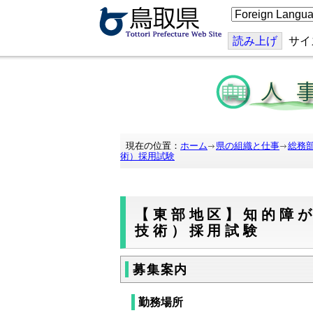
こ
の
ペ
ー
読み上げ
サイ
ジ
を
翻
訳
す
る
現在の位置：
ホーム
県の組織と仕事
総務
術）採用試験
【東部地区】知的障
技術）採用試験
募集案内
勤務場所