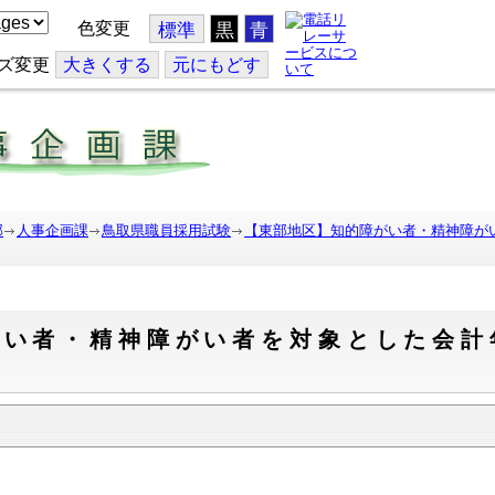
色変更
標準
黒
青
ズ変更
大
きくする
元
にもどす
部
人事企画課
鳥取県職員採用試験
【東部地区】知的障がい者・精神障が
がい者・精神障がい者を対象とした会計