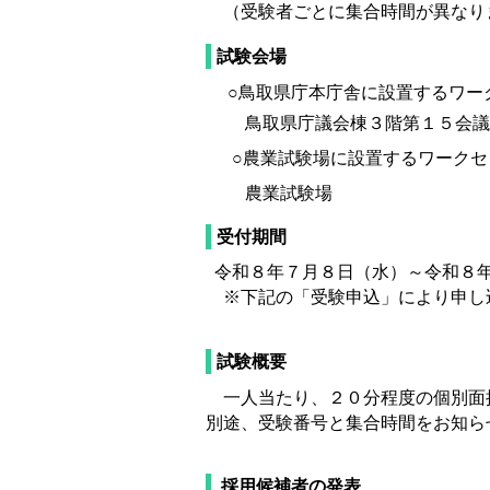
（受験者ごとに集合時間が異なり
試験会場
○鳥取県庁本庁舎に設置するワー
鳥取県庁議会棟３階第１５会議
○農業試験場に設置するワークセ
農業試験場
受付期間
令和８年７月８日（水）～令和８
※下記の「受験申込」により申し
試験概要
一人当たり、２０分程度の個別面
別途、受験番号と集合時間をお知ら
採用候補者の発表