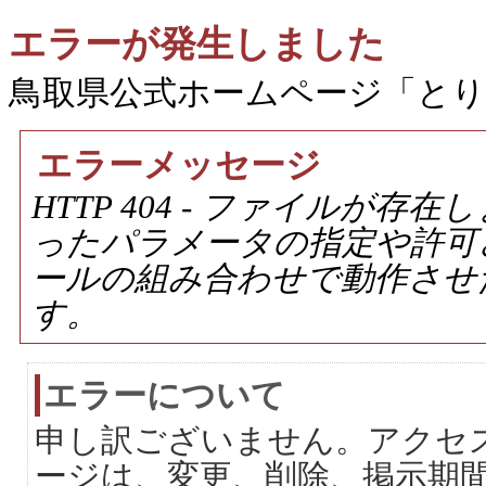
エラーが発生しました
鳥取県公式ホームページ「と
エラーメッセージ
HTTP 404 - ファイルが
ったパラメータの指定や許可
ールの組み合わせで動作させ
す。
エラーについて
申し訳ございません。アクセ
ージは、変更、削除、掲示期