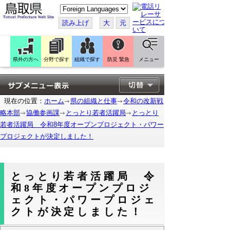
こ
の
ペ
読み上げ
大
元
ー
ジ
を
翻
訳
県外の方へ
分野で探す
組織で探す
防災 緊急
メニュー
す
る
現在の位置：
ホーム
県の組織と仕事
令和の改新戦
略本部
協働参画課
とっとり若者活躍局
とっとり
若者活躍局 令和8年度オープンプロジェクト・パワー
プロジェクトが決定しました！
とっとり若者活躍局 令
和8年度オープンプロジ
ェクト・パワープロジェ
クトが決定しました！