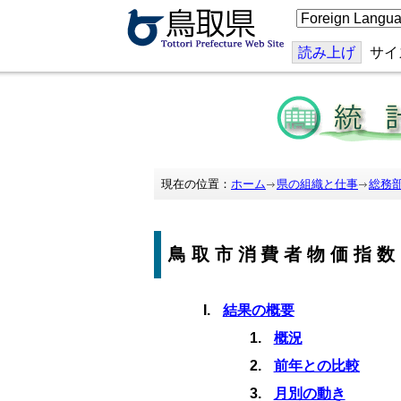
こ
の
ペ
ー
読み上げ
サイ
ジ
を
翻
訳
す
る
現在の位置：
ホーム
県の組織と仕事
総務
鳥取市消費者物価指数
結果の概要
概況
前年との比較
月別の動き