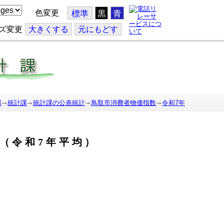
色変更
標準
黒
青
ズ変更
大
きくする
元
にもどす
部
統計課
統計課の公表統計
鳥取市消費者物価指数
令和7年
（令和7年平均）