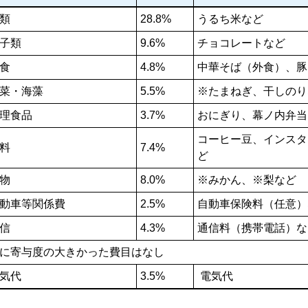
類
28.8%
うるち米など
子類
9.6%
チョコレートなど
食
4.8%
中華そば（外食）、豚
菜・海藻
5.5%
※たまねぎ、干しのり
理食品
3.7%
おにぎり、幕ノ内弁
コーヒー豆、インスタ
料
7.4%
ど
物
8.0%
※みかん、※梨など
動車等関係費
2.5%
自動車保険料（任意）
信
4.3%
通信料（携帯電話）な
に寄与度の大きかった費目はなし
気代
3.5%
電気代