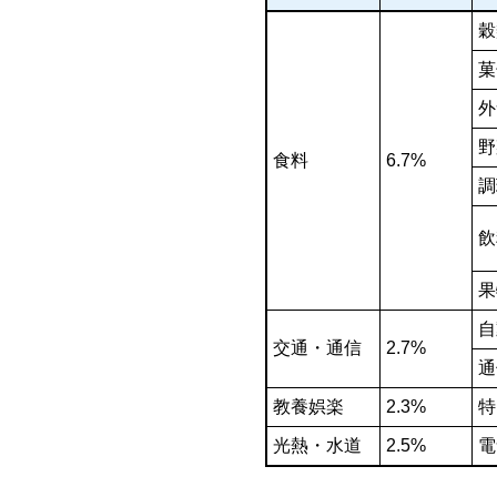
穀
菓
外
野
食料
6.7%
調
飲
果
自
交通・通信
2.7%
通
教養娯楽
2.3%
特
光熱・水道
2.5%
電