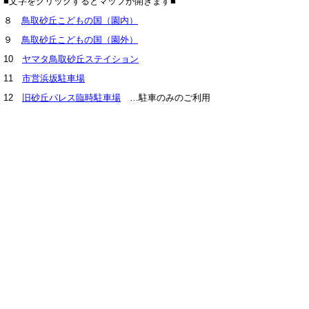
■文字をクリックするとマップが開きます■
８
鳥取砂丘こどもの国（園内）
９
鳥取砂丘こどもの国（園外）
10
ヤマタ鳥取砂丘ステイション
11
市営浜坂駐車場
12
旧砂丘パレス臨時駐車場
…駐車のみのご利用
でお願いします。※建物内立入禁止
鳥取砂丘ハロウィンプロジェクト実行委員
会事務局
鳥取県 令和の改新戦略本部 政策戦略局 広報課
住所 〒680-8570 鳥取県鳥取市東町1丁目220
電話 0857-26-7755、7097 ファクシミリ 0857-26-
8122
E-mail kouhou@pref.tottori.lg.jp