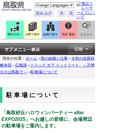
こ
の
ペ
読み上げ
大
元
ー
ジ
を
翻
訳
県外の方へ
分野で探す
組織で探す
防災 緊急
メニュー
す
る
現在の位置：
ホーム
県の組織と仕事
令和の改新戦
略本部
広報課
トリック オア トットリート ～万博
ロスは鳥取で～
駐車場について
駐車場について
「鳥取砂丘ハロウィンパーティー after
EXPO2025」へお越しの皆様に、会場周辺
の駐車場をご案内します。