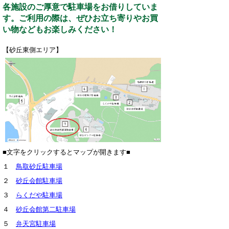
各施設のご厚意で駐車場をお借りしていま
す。ご利用の際は、ぜひお立ち寄りやお買
い物などもお楽しみください！
【砂丘東側エリア】
■文字をクリックするとマップが開きます■
１
鳥取砂丘駐車場
２
砂丘会館駐車場
３
らくだや駐車場
４
砂丘会館第二駐車場
５
弁天宮駐車場