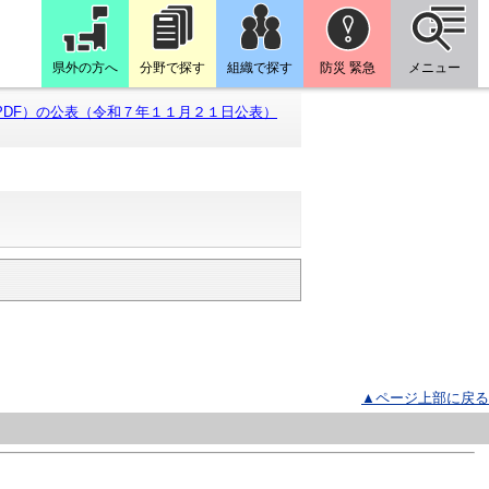
県外の方へ
分野で探す
組織で探す
防災 緊急
メニュー
PDF）の公表（令和７年１１月２１日公表）
▲ページ上部に戻る