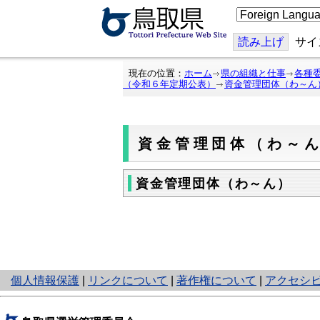
こ
の
ペ
ー
読み上げ
サイ
ジ
を
翻
現在の位置：
ホーム
県の組織と仕事
各種
訳
（令和６年定期公表）
資金管理団体（わ～ん
す
る
資金管理団体（わ～
資金管理団体（わ～ん）
と
個人情報保護
|
リンクについて
|
著作権について
|
アクセシ
り
ネ