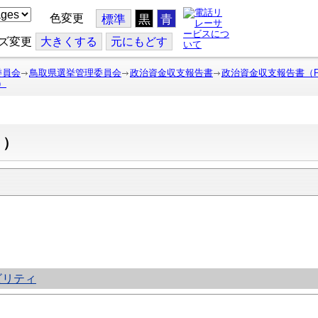
色変更
標準
黒
青
ズ変更
大
きくする
元
にもどす
委員会
鳥取県選挙管理委員会
政治資金収支報告書
政治資金収支報告書（
）
ん）
ビリティ