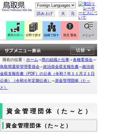
こ
の
ペ
読み上げ
大
元
ー
ジ
を
翻
訳
県外の方へ
分野で探す
組織で探す
防災 緊急
メニュー
す
る
現在の位置：
ホーム
県の組織と仕事
各種委員会
鳥取県選挙管理委員会
政治資金収支報告書
政治資
金収支報告書（PDF）の公表（令和７年１１月２１日
公表）（令和６年定期公表）
資金管理団体（た～
と）
資金管理団体（た～と）
資金管理団体（た～と）