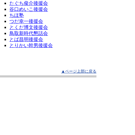
たぐち俊介後援会
谷口めいこ後援会
ちほ塾
つだ幸一後援会
とくだ博文後援会
鳥取新時代懇話会
とば昌明後援会
とりかい幹男後援会
▲ページ上部に戻る
と
個人情報保護
|
リンクについて
|
著作権に
り
ついて
|
アクセシビリティ
ネ
ッ
鳥取県選挙管理委員会
住所 〒680-8570
ト
鳥取県鳥取市東町1丁目220
へ
電話
0857-26-7058