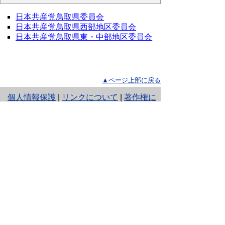
日本共産党鳥取県委員会
日本共産党鳥取県西部地区委員会
日本共産党鳥取県東・中部地区委員会
▲ページ上部に戻る
と
個人情報保護
|
リンクについて
|
著作権に
り
ついて
|
アクセシビリティ
ネ
ッ
鳥取県選挙管理委員会
住所 〒680-8570
ト
鳥取県鳥取市東町1丁目220
へ
電話
0857-26-7058
ファクシミリ 0857-26-8129
の
E-mail
senkan@pref.tottori.lg.jp
Copyright(C) 2006～ 鳥取県(Tottori Prefectural
Government) All Rights Reserved. 法人番号