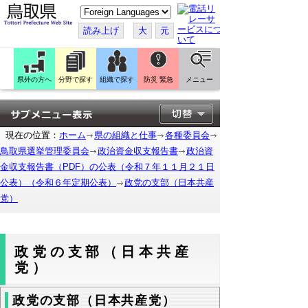
こ
の
ペ
読み上げ
大
元
ー
ジ
を
翻
訳
県外の方へ
分野で探す
組織で探す
防災 緊急
メニュー
す
る
現在の位置：
ホーム
県の組織と仕事
各種委員会
鳥取県選挙管理委員会
政治資金収支報告書
政治資
金収支報告書（PDF）の公表（令和７年１１月２１日
公表）（令和６年定期公表）
政党の支部（日本共産
党）
政党の支部（日本共産
党）
政党の支部（日本共産党）