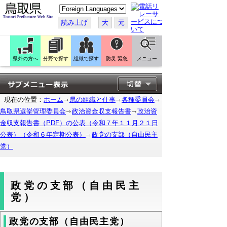
こ
の
ペ
読み上げ
大
元
ー
ジ
を
翻
訳
県外の方へ
分野で探す
組織で探す
防災 緊急
メニュー
す
る
現在の位置：
ホーム
県の組織と仕事
各種委員会
鳥取県選挙管理委員会
政治資金収支報告書
政治資
金収支報告書（PDF）の公表（令和７年１１月２１日
公表）（令和６年定期公表）
政党の支部（自由民主
党）
政党の支部（自由民主
党）
政党の支部（自由民主党）