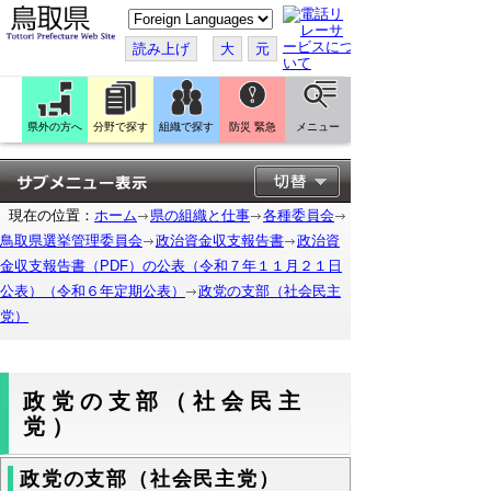
こ
の
ペ
読み上げ
大
元
ー
ジ
を
翻
訳
県外の方へ
分野で探す
組織で探す
防災 緊急
メニュー
す
る
現在の位置：
ホーム
県の組織と仕事
各種委員会
鳥取県選挙管理委員会
政治資金収支報告書
政治資
金収支報告書（PDF）の公表（令和７年１１月２１日
公表）（令和６年定期公表）
政党の支部（社会民主
党）
政党の支部（社会民主
党）
政党の支部（社会民主党）