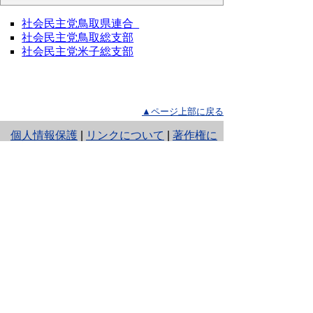
社会民主党鳥取県連合
社会民主党鳥取総支部
社会民主党米子総支部
▲ページ上部に戻る
と
個人情報保護
|
リンクについて
|
著作権に
り
ついて
|
アクセシビリティ
ネ
ッ
鳥取県選挙管理委員会
住所 〒680-8570
ト
鳥取県鳥取市東町1丁目220
へ
電話
0857-26-7058
ファクシミリ 0857-26-8129
の
E-mail
senkan@pref.tottori.lg.jp
Copyright(C) 2006～ 鳥取県(Tottori Prefectural
Government) All Rights Reserved. 法人番号