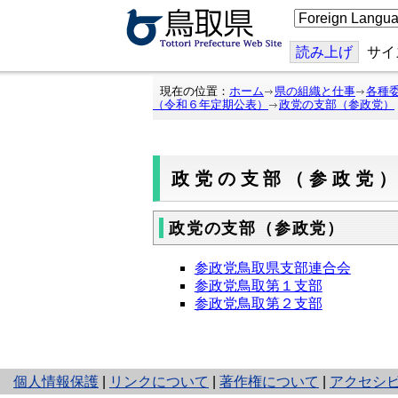
こ
の
ペ
ー
読み上げ
サイ
ジ
を
翻
現在の位置：
ホーム
県の組織と仕事
各種
訳
（令和６年定期公表）
政党の支部（参政党）
す
る
政党の支部（参政党
政党の支部（参政党）
参政党鳥取県支部連合会
参政党鳥取第１支部
参政党鳥取第２支部
と
個人情報保護
|
リンクについて
|
著作権について
|
アクセシ
り