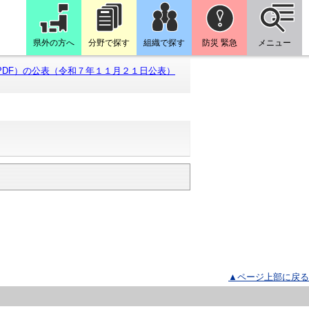
県外の方へ
分野で探す
組織で探す
防災 緊急
メニュー
PDF）の公表（令和７年１１月２１日公表）
▲ページ上部に戻る