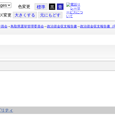
色変更
標準
黒
青
ズ変更
大
きくする
元
にもどす
委員会
鳥取県選挙管理委員会
政治資金収支報告書
政治資金収支報告書（
）
ビリティ