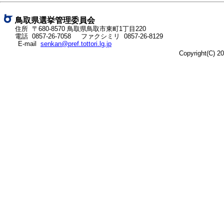
ネ
ッ
鳥取県選挙管理委員会
ト
住所 〒680-8570
鳥取県鳥取市東町1丁目220
電話
0857-26-7058
ファクシミリ 0857-26-8129
へ
E-mail
senkan@pref.tottori.lg.jp
の
Copyright(C) 