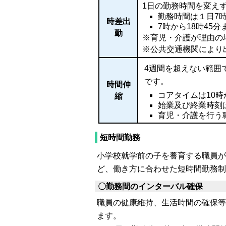
1日の勤務時間を変え
勤務時間は１日7時
時差出
7時から18時45
勤
※育児・介護が理由の場
※公共交通機関により
4週間を超えない範囲
です。
時間伸
コアタイムは10時
縮
始業及び終業時刻
育児・介護を行う
短時間勤務
小学校就学前の子を養育する職員が
ど、働き方に合わせた短時間勤務制
〇勤務間のインターバル確保
職員の健康維持、生活時間の確保等
ます。