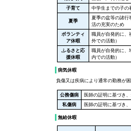
子育て
中学生までの子の
夏季の盆等の諸行
夏季
活の充実のため
ボランティ
職員が自発的に、
ア休暇
外での活動）
ふるさと応
職員が自発的に、
援休暇
内での活動）
病気休暇
負傷又は疾病により通常の勤務が困
公務傷病
医師の証明に基づき、
私傷病
医師の証明に基づき、
無給休暇