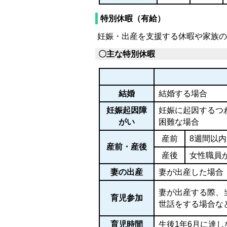
特別休暇（有給）
妊娠・出産を支援する休暇や家族の
〇主な特別休暇
結婚
結婚する場合
妊娠起因障
妊娠に起因するつ
がい
困難な場合
産前
8週間以
産前・産後
産後
女性職員
妻の出産
妻が出産した場合
妻が出産する際、
育児参加
世話をする場合な
育児時間
生後1年6月に達