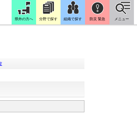
県外の方へ
分野で探す
組織で探す
防災 緊急
メニュー
度