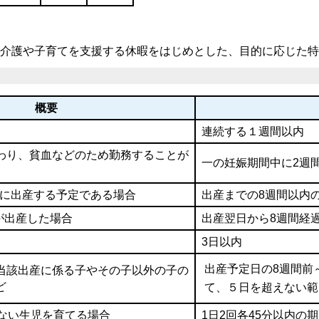
介護や子育てを支援する休暇をはじめとした、目的に応じた特
概要
連続する１週間以内
わり、貧血などのため勤務することが
一の妊娠期間中に2週
内に出産する予定である場合
出産
までの8週間以内
が出産した場合
出産翌日から8週間経
3日以内
出産予定日の8週間前
当該出産に係る子やその子以外の子の
ど
て、５日を超えない範
しない生児を育てる場合
1日2回各45分以内の