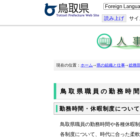
こ
の
ペ
ー
読み上げ
サイ
ジ
を
翻
訳
す
る
現在の位置：
ホーム
県の組織と仕事
総務
鳥取県職員の勤務時
勤務時間・休暇制度について
鳥取県職員の勤務時間や各種休暇制
各制度について、時代に合った柔軟