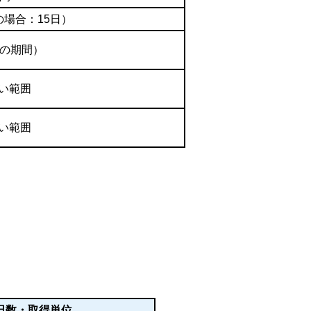
の場合：15日）
での期間）
ない範囲
ない範囲
日数・取得単位