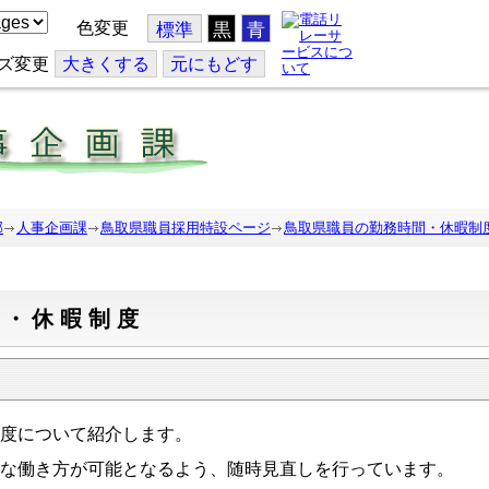
色変更
標準
黒
青
ズ変更
大
きくする
元
にもどす
部
人事企画課
鳥取県職員採用特設ページ
鳥取県職員の勤務時間・休暇制
間・休暇制度
度について紹介します。
な働き方が可能となるよう、随時見直しを行っています。