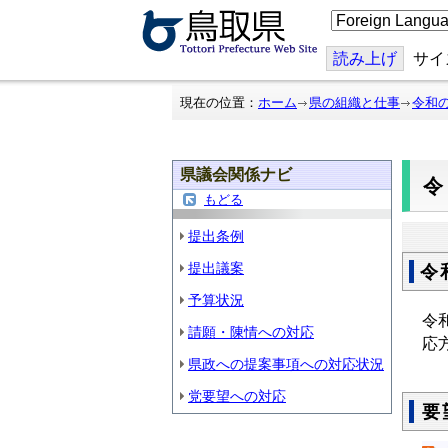
こ
の
ペ
ー
読み上げ
サイ
ジ
を
翻
現在の位置：
ホーム
県の組織と仕事
令和
訳
す
る
県議会関係ナビ
もどる
提出条例
提出議案
令
予算状況
令
請願・陳情への対応
応
県政への提案事項への対応状況
党要望への対応
要