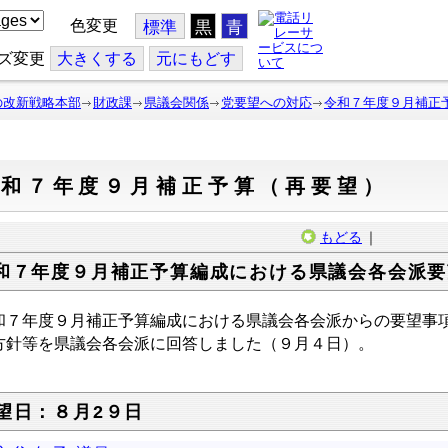
色変更
標準
黒
青
ズ変更
大
きくする
元
にもどす
の改新戦略本部
財政課
県議会関係
党要望への対応
令和７年度９月補正
令和７年度９月補正予算（再要望）
もどる
｜
和７年度９月補正予算編成における県議会各会派要
和７年度９月補正予算編成における県議会各会派からの要望事
方針等を県議会各会派に回答しました（９月４日）。
望日：８月2９日