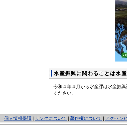
水産振興に関わることは水産
令和４年４月から水産課は水産振興
ください。
と
個人情報保護
|
リンクについて
|
著作権について
|
アクセシ
り