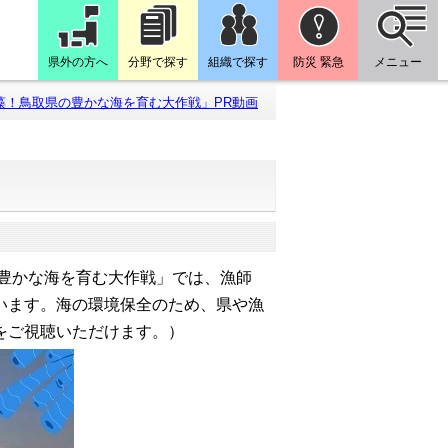
県外の方へ
分野で探す
組織で探す
防災 緊急
メニュー
藻！鳥取県の豊かな海を育む大作戦」PR動画
豊かな海を育む大作戦」では、漁師
います。海の環境保全のため、県や漁
をご視聴いただけます。）