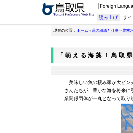
こ
の
ペ
ー
読み上げ
サイ
ジ
を
翻
現在の位置：
ホーム
県の組織と仕事
農林
訳
す
る
「萌える海藻！鳥取県
美味しい魚の棲み家が大ピンチ
さんたちが、豊かな海を将来に
業関係団体が一丸となって取り