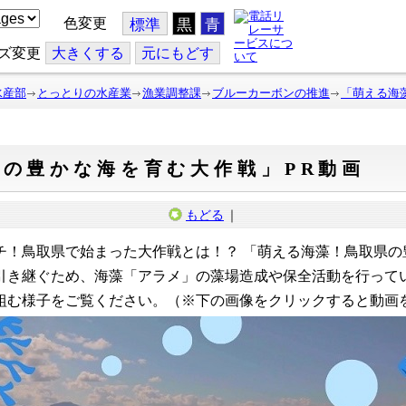
色変更
標準
黒
青
ズ変更
大
きくする
元
にもどす
水産部
とっとりの水産業
漁業調整課
ブルーカーボンの推進
「萌える海
の豊かな海を育む大作戦」PR動画
もどる
｜
！鳥取県で始まった大作戦とは！？ 「萌える海藻！鳥取県の
引き継ぐため、海藻「アラメ」の藻場造成や保全活動を行って
組む様子をご覧ください。（※
下の画像をクリックすると動画