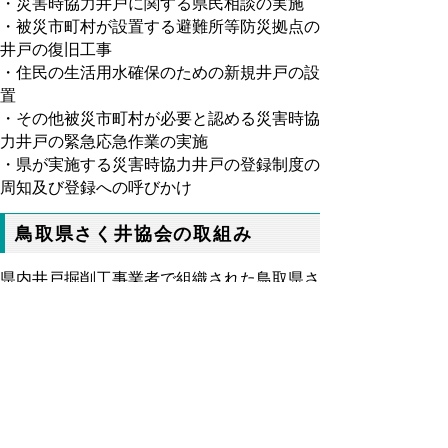
・災害時協力井戸に関する県民相談の実施
・被災市町村が設置する避難所等防災拠点の
井戸の復旧工事
・住民の生活用水確保のための新規井戸の設
置
・その他被災市町村が必要と認める災害時協
力井戸の緊急応急作業の実施
・県が実施する災害時協力井戸の登録制度の
周知及び登録への呼びかけ
鳥取県さく井協会の取組み
県内井戸掘削工事業者で組織された鳥取県さ
く井協会では、鳥取県西部地震を教訓に独自
に災害時対策井戸の理解促進と技術向上を兼
ね、平成17年度から県内市町村に災害時対
策井戸を設置・寄贈をされています。
▲ページ上部に戻る