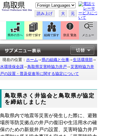
こ
の
ペ
読み上げ
大
元
ー
ジ
を
翻
訳
県外の方へ
分野で探す
組織で探す
防災 緊急
メニュー
す
る
現在の位置：
ホーム
県の組織と仕事
生活環境部
水環境保全課
鳥取県災害時協力井戸
災害時協力井
戸の設置・普及促進等に関する協定について
鳥取県さく井協会と鳥取県が協定
を締結しました
鳥取県内で地震等災害が発生した際に、避難
場所等防災拠点の井戸の復旧や生活用水の確
保のための新規井戸の設置、災害時協力井戸