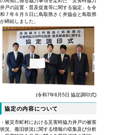
の周知に係る協力事項を定めた「災害時協力
井戸の設置・普及促進等に関する協定」を令
和７年６月５日に鳥取県さく井協会と鳥取県
が締結しました。
(令和7年6月5日 協定調印式)
協定の内容について
・被災市町村における災害時協力井戸の被害
状況、復旧状況に関する情報の収集及び分析