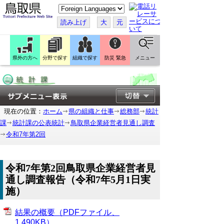
こ
の
ペ
読み上げ
大
元
ー
ジ
を
翻
訳
県外の方へ
分野で探す
組織で探す
防災 緊急
メニュー
す
る
現在の位置：
ホーム
県の組織と仕事
総務部
統計
課
統計課の公表統計
鳥取県企業経営者見通し調査
令和7年第2回
令和7年第2回鳥取県企業経営者見
通し調査報告（令和7年5月1日実
施）
結果の概要（PDFファイル、
1,490KB）