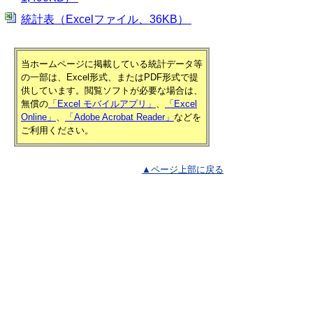
統計表（Excelファイル、36KB）
当ホームページに掲載している統計データ等
の一部は、Excel形式、またはPDF形式で提
供しています。閲覧ソフトが必要な場合は、
無償の
「Excel モバイルアプリ」
、
「Excel
Online」
、
「Adobe Acrobat Reader」
などを
ご利用ください。
▲ページ上部に戻る
と
個人情報保護
|
リンクについて
|
著作権に
り
ついて
|
アクセシビリティ
ネ
鳥取県 総務部 統計課
ッ
住所 〒680-8570
ト
鳥取県鳥取市東町1丁目220
電話
0857-26-7103
へ
ファクシミリ 0857-23-5033