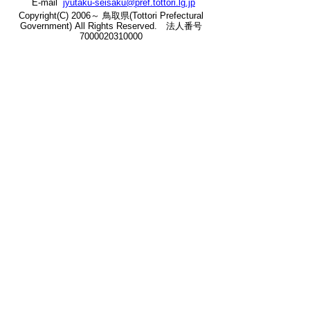
E-mail
jyutaku-seisaku@pref.tottori.lg.jp
Copyright(C) 2006～ 鳥取県(Tottori Prefectural
Government) All Rights Reserved. 法人番号
7000020310000