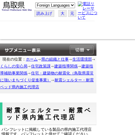
こ
の
ペ
読み上げ
大
元
ー
ジ
を
翻
訳
す
る
現在の位置：
ホーム
県の組織と仕事
生活環境部
くらしの安心局
住宅政策課
建築指導関係
建築指
導補助事業関係
住宅・建築物の耐震化（鳥取県震災
に強いまちづくり促進事業）
耐震シェルター・耐震
ベッド県内施工代理店
耐震シェルター・耐震ベ
ッド県内施工代理店
パンフレットに掲載している製品の県内施工代理店
情報です。パンフレットと併せてご確認ください。