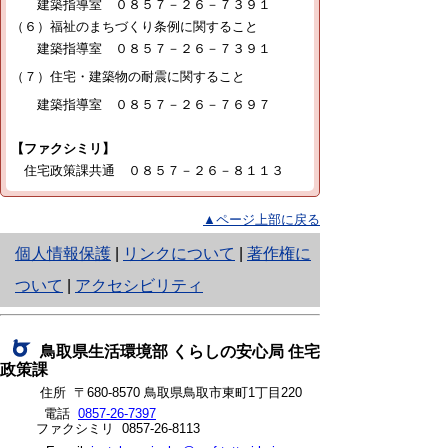
建築指導室 ０８５７－２６－７３９１
（６）福祉のまちづくり条例に関すること
建築指導室 ０８５７－２６－７３９１
（７）住宅・建築物の耐震に関すること
建築指導室 ０８５７－２６－７６９７
【ファクシミリ】
住宅政策課共通 ０８５７－２６－８１１３
▲ページ上部に戻る
と
個人情報保護
|
リンクについて
|
著作権に
り
ついて
|
アクセシビリティ
ネ
ッ
鳥取県生活環境部 くらしの安心局 住宅
政策課
ト
住所 〒680-8570 鳥取県鳥取市東町1丁目220
へ
電話
0857-26-7397
ファクシミリ 0857-26-8113
の