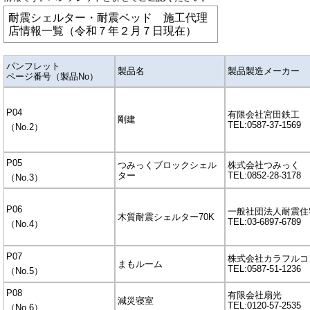
耐震シェルター・耐震ベッド 施工代理
店情報一覧（令和７年２月７日現在）
パンフレット
製品名
製品製造メーカー
ページ番号（製品No）
P04
有限会社宮田鉄工
剛建
TEL:0587-37-1569
（No.2）
P05
つみっくブロックシェル
株式会社つみっく
ター
TEL:0852-28-3178
（
No.3
）
P06
一般社団法人耐震住
木質耐震シェルター70K
TEL:03-6897-6789
（
No.4
）
P07
株式会社カラフルコ
まもルーム
TEL:0587-51-1236
（
No.5
）
P08
有限会社扇光
減災寝室
TEL:0120-57-2535
（
No.6
）