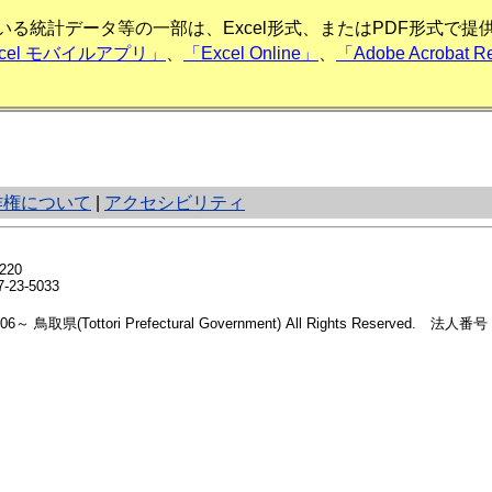
る統計データ等の一部は、Excel形式、またはPDF形式で
xcel モバイルアプリ」
、
「Excel Online」
、
「Adobe Acrobat R
作権について
|
アクセシビリティ
20
23-5033
2006～ 鳥取県(Tottori Prefectural Government) All Rights Reserved. 法人番号