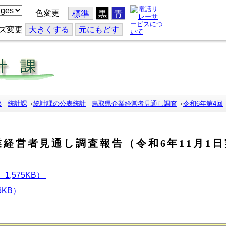
色変更
標準
黒
青
ズ変更
大
きくする
元
にもどす
部
統計課
統計課の公表統計
鳥取県企業経営者見通し調査
令和6年第4回
業経営者見通し調査報告（令和6年11月1
,575KB）
6KB）