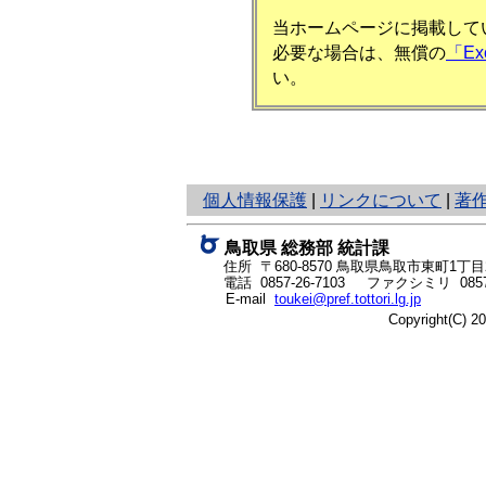
当ホームページに掲載してい
必要な場合は、無償の
「E
い。
と
個人情報保護
|
リンクについて
|
著
り
ネ
鳥取県 総務部 統計課
ッ
住所 〒680-8570
鳥取県鳥取市東町1丁目2
ト
電話
0857-26-7103
ファクシミリ 0857-
E-mail
toukei@pref.tottori.lg.jp
へ
Copyright(C) 
の