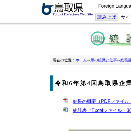
こ
の
ペ
ー
読み上げ
サイ
ジ
を
翻
訳
す
る
現在の位置：
ホーム
県の組織と仕事
総務
令和6年第4回鳥取県企
結果の概要（PDFファイル、1
統計表（Excelファイル、3