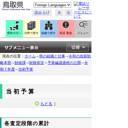
こ
の
ペ
読み上げ
大
元
ー
ジ
を
翻
訳
県外の方へ
分野で探す
組織で探す
防災 緊急
メニュー
す
る
現在の位置：
ホーム
県の組織と仕事
令和の改新戦
略本部
財政課
財政状況
予算編成過程の公開
令
和７年度
当初予算
当初予算
もどる
｜
各査定段階の累計