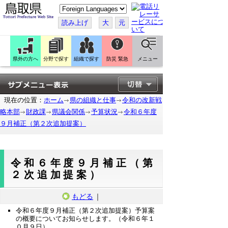
こ
の
ペ
読み上げ
大
元
ー
ジ
を
翻
訳
県外の方へ
分野で探す
組織で探す
防災 緊急
メニュー
す
る
現在の位置：
ホーム
県の組織と仕事
令和の改新戦
略本部
財政課
県議会関係
予算状況
令和６年度
９月補正（第２次追加提案）
令和６年度９月補正（第
２次追加提案）
もどる
｜
令和６年度９月補正（第２次追加提案）予算案
の概要についてお知らせします。（令和６年１
０月９日）