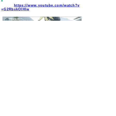
https://www.youtube.com/watch?v
=G2RbxkOIHIw
日南湖フェスタ試
走
https://w
ww.youtube.com/watch?v=Vi
-sNYRG8o8