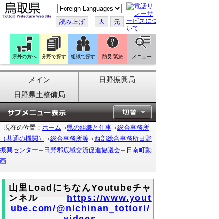
こ
の
ペ
読み上げ
大
元
ー
ジ
を
翻
訳
県外の方へ
分野で探す
組織で探す
防災 緊急
メニュー
す
る
メイン
日野振興局
日野県土整備局
現在の位置：
ホーム
県の組織と仕事
総合事務所
（共通の機関）
総合事務所等
西部総合事務所日野
振興センター
日野郡広域交流促進協議会
日南町動
画
山里
Load
にちなんYoutubeチャ
ンネル
https://www.yout
ube.com/@nichinan_tottori/
videos