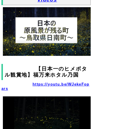
【日本一のヒメボタ
ル観賞地】福万来ホタル乃国
https://youtu.be/WJekeFop
ars