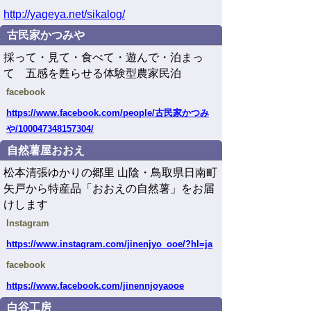
http://yageya.net/sikalog/
古民家かつみや
採って・見て・食べて・遊んで・泊まっ
て 五感を甦らせる体験型農家民泊
facebook
https
://www.facebook.com/people/
古民家かつみ
や
/100047348157304/
自然薯屋おおえ
松本清張ゆかりの郷里 山陰・鳥取県日南町
矢戸から特産品「おおえの自然薯」をお届
けします
Instagram
https://www.instagram.com/jinenjyo_ooe/?hl=ja
facebook
https
://www.facebook.com/jinennjoyaooe
白谷工房