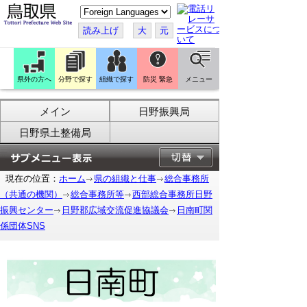
こ
の
ペ
読み上げ
大
元
ー
ジ
を
翻
訳
県外の方へ
分野で探す
組織で探す
防災 緊急
メニュー
す
る
メイン
日野振興局
日野県土整備局
現在の位置：
ホーム
県の組織と仕事
総合事務所
（共通の機関）
総合事務所等
西部総合事務所日野
振興センター
日野郡広域交流促進協議会
日南町関
係団体SNS