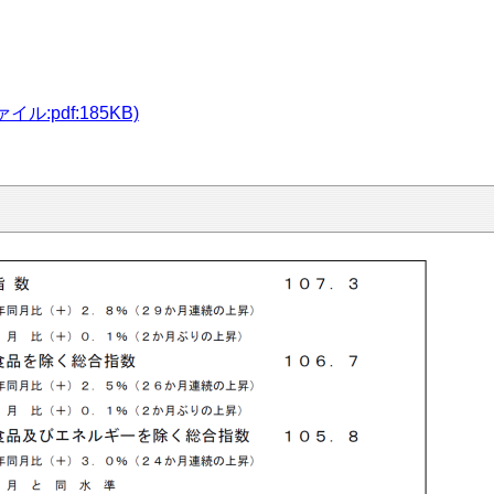
:pdf:185KB)