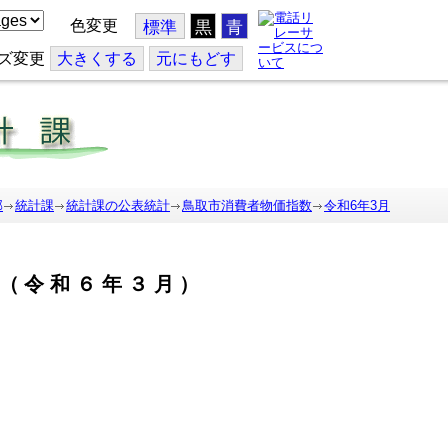
色変更
標準
黒
青
ズ変更
大
きくする
元
にもどす
部
統計課
統計課の公表統計
鳥取市消費者物価指数
令和6年3月
（令和６年３月）