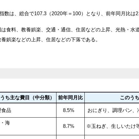
は、総合で107.3（2020年＝100）となり、前年同月比は2
は食料、教養娯楽、
交通・通信、
住居などの上昇、光熱・水
養娯楽などの上昇、住居などの下落である。
うち主な費目（中分類）
前年同月比
このうち主
理食品
8.5
%
おにぎり、調理パン、
・海
8.7%
※玉ねぎ、生しいたけ
藻