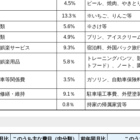
4.5%
ビール、焼肉、やきと
13.3％
※いちご、りんご等
類
5.6%
※さけ等
類
4.9%
プリン、アイスクリー
養娯楽サービス
9.3%
宿泊料、外国パッ
トレーニングパンツ、
娯楽用品
5.8％
トフード）、ノート、
車等関係費
3.5%
ガソリン、自動車保険
修繕・維持
9.1％
駐車場工事費、外壁塗
0.8％
持家の帰属家賃等
月比
このうち主な費目（中分類）
前年同月比
このう