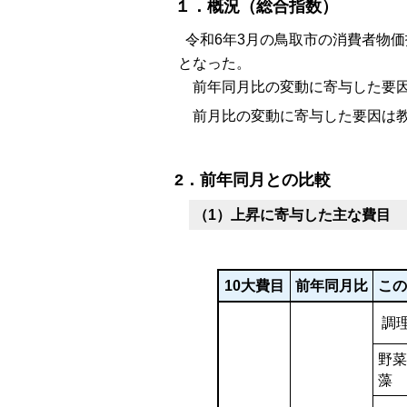
１．概況（総合指数）
令和6年3月の鳥取市の消費者物価指数
となった。
前年同月比の変動に寄与した要因
前月比の変動に寄与した要因は教
2．前年同月との比較
（1）上昇に寄与した主な費目
10大費目
前年同月比
この
調
野菜