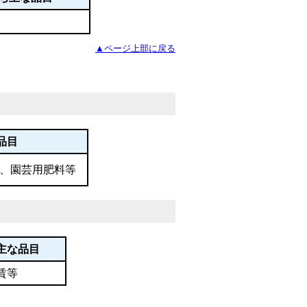
▲ページ上部に戻る
な品目
)、園芸用肥料等
主な品目
賃等