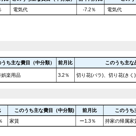
％
電気代
-7.2％
電気代
のうち主な費目（中分類）
前月比
このうち主
養娯楽用品
3.2％
切り花(バラ)、切り花(きく
比
このうち主な費目（中分類)
前月比
このうち
％
家賃
ー1.3％
持家の帰属家