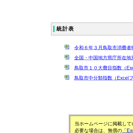
統計表
令和６年３月鳥取市消費者物価指
全国・中国地方県庁所在地別総合
鳥取市１０大費目指数（Excel
鳥取市中分類指数（Excelファ
当ホームページに掲載してい
必要な場合は、無償の
「E