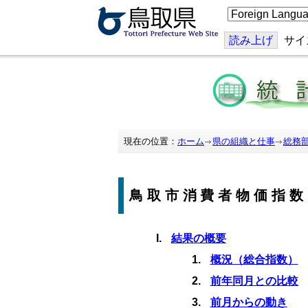
こ
の
ペ
ー
読み上げ
サイ
ジ
を
翻
訳
す
る
現在の位置：
ホーム
県の組織と仕事
総務
鳥取市消費者物価指数
結果の概要
概況（総合指数）
前年同月との比較
前月からの動き