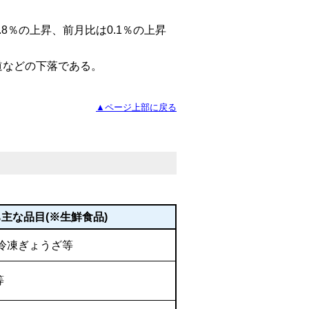
.8％の上昇、前月比は0.1％の上昇
道などの下落である。
▲ページ上部に戻る
な品目(※生鮮食品)
冷凍ぎょうざ等
等