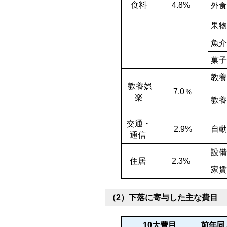
食料
4.8%
外食
果物
魚介
菓子
教
教養娯
7.0％
楽
教養
交通・
2.9%
自動
通信
設備
住居
2.3%
家賃
（2）下落に寄与した主な費目
10大費目
前年同