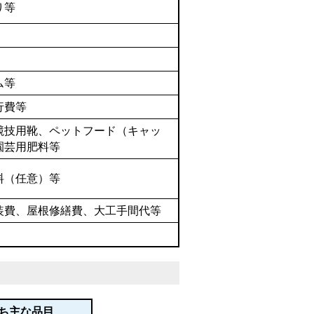
り等
ム等
ク旅行費等
競技用靴、ペットフード（キャッ
園芸用肥料等
料（任意）等
装費、屋根修繕費、大工手間代等
ち主な品目