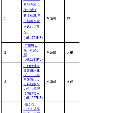
産地を次世
代に繋げ
る！柿栽培
１
八頭町
柿
に新風を吹
き込むプラ
ン
(pdf:1791KB)
広留野大
根 存続計
2
八頭町
大根
画
(pdf:1213KB)
こおげ地域
農業継承化
プラン～経
営改善によ
3
八頭町
水稲
る持続的な
のうち管理
に向けて～
(pdf:1297KB)
強くな
る！！規模