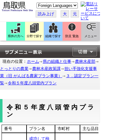
こ
の
ペ
読み上げ
大
元
ー
ジ
を
翻
訳
県外の方へ
分野で探す
組織で探す
防災 緊急
メニュー
す
る
現在の位置：
ホーム
県の組織と仕事
農林水産部
とっとりの農業
農林水産政策課
担い手強化支援事
業（旧 がんばる農家プラン事業）
３．認定プラン一
覧
令和５年度八頭管内プラン
令和５年度八頭管内プラ
ン
番号
プラン名
市町村
主な品目
成功して柿