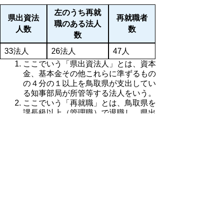
左のうち再就
県出資法
再就職者
職のある法人
人数
数
数
33法人
26法人
47人
ここでいう「県出資法人」とは、資本
金、基本金その他これらに準ずるもの
の４分の１以上を鳥取県が支出してい
る知事部局が所管等する法人をいう。
ここでいう「再就職」とは、鳥取県を
課長級以上（管理職）で退職し、県出
資法人において常勤役員（法人代表者
の場合は非常勤の場合を含む。）又は
管理職に相当する職員である場合をい
う。
▲ページ上部に戻る
と
個人情報保護
|
リンクについて
|
著作権に
り
ついて
|
アクセシビリティ