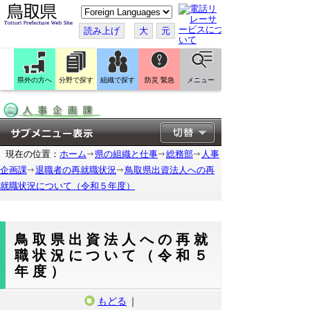
こ
の
ペ
読み上げ
大
元
ー
ジ
を
翻
訳
県外の方へ
分野で探す
組織で探す
防災 緊急
メニュー
す
る
現在の位置：
ホーム
県の組織と仕事
総務部
人事
企画課
退職者の再就職状況
鳥取県出資法人への再
就職状況について（令和５年度）
鳥取県出資法人への再就
職状況について（令和５
年度）
もどる
｜