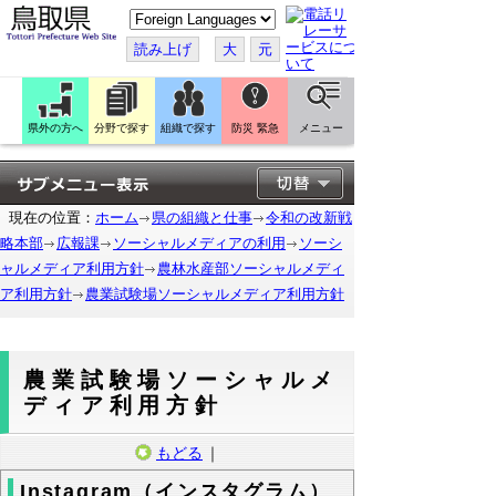
こ
の
ペ
読み上げ
大
元
ー
ジ
を
翻
訳
県外の方へ
分野で探す
組織で探す
防災 緊急
メニュー
す
る
現在の位置：
ホーム
県の組織と仕事
令和の改新戦
略本部
広報課
ソーシャルメディアの利用
ソーシ
ャルメディア利用方針
農林水産部ソーシャルメディ
ア利用方針
農業試験場ソーシャルメディア利用方針
農業試験場ソーシャルメ
ディア利用方針
もどる
｜
Instagram（インスタグラム）