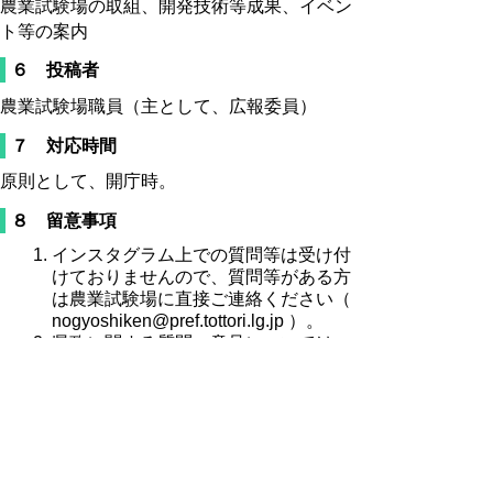
農業試験場の取組、開発技術等成果、イベン
ト等の案内
６ 投稿者
農業試験場職員（主として、広報委員）
７ 対応時間
原則として、開庁時。
８ 留意事項
インスタグラム上での質問等は受け付
けておりませんので、質問等がある方
は農業試験場に直接ご連絡ください（
nogyoshiken@pref.tottori.lg.jp ）。
県政に関する質問・意見については、
鳥取県公式ホームページ「とりネッ
ト」の「県民の声」からお寄せいただ
くか、担当課にお問い合わせくださ
い。
掲載写真の無断使用・転用は行わない
で下さい。