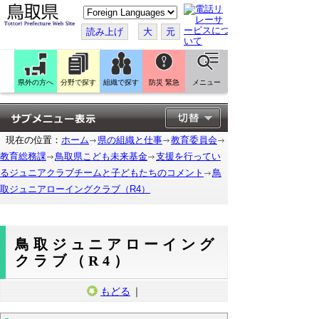
こ
の
ペ
読み上げ
大
元
ー
ジ
を
翻
訳
県外の方へ
分野で探す
組織で探す
防災 緊急
メニュー
す
る
現在の位置：
ホーム
県の組織と仕事
教育委員会
教育総務課
鳥取県こども未来基金
支援を行ってい
るジュニアクラブチームと子どもたちのコメント
鳥
取ジュニアローイングクラブ（R4）
鳥取ジュニアローイング
クラブ（R4）
もどる
｜