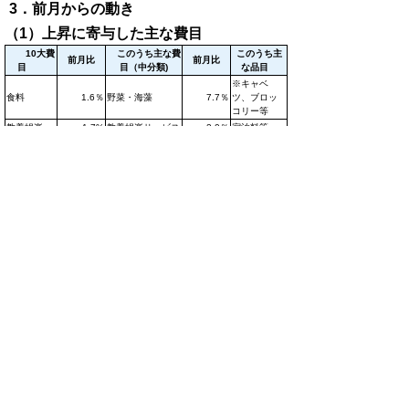
3．前月からの動き
（1）上昇に寄与した主な費目
10大費
このうち主な費
このうち主
前月比
前月比
目
目（中分類)
な品目
※キャベ
食料
1.6％
野菜・海藻
7.7％
ツ、ブロッ
コリー等
教養娯楽
1.7%
教養娯楽サービス
2.0％
宿泊料等
（2）下落に寄与した主な費目
特になし
▲ページ上部に戻る
統計表
令和５年1月鳥取市消費者物価指数
（Excelファイル、xls:61KB)
全国・中国地方県庁所在地別総合指数
（Excelファイル、xls:44KB)
鳥取市10大費目指数（Excelファイ