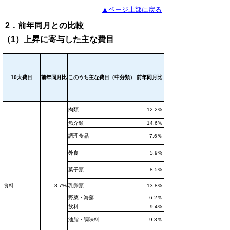
▲ページ上部に戻る
2．前年同月との比較
（1）上昇に寄与した主な費目
こ
のうち主な
10大費目
前年同月比
このうち主な費目（中分類）
前年同月比
目
（※生鮮食
※豚肉（輸
肉類
12.2%
入品）等
魚介類
14.6%
※さけ等
コロッケ
調理食品
7.6％
等
ビール（外
外食
5.9%
食）等
ポテトチッ
菓子類
8.5%
プス等
食料
8.7%
乳卵類
13.8%
※鶏卵等
野菜・海藻
6.2％
豆腐等
飲料
9.4%
炭酸飲料等
マヨネーズ
油脂・調味料
9.3％
等