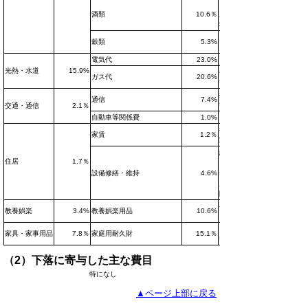
ビール風ア
酒類
10.6％
ルコール飲
料等
うるち米、
穀類
5.3%
カップ麺等
電気代
23.0%
光熱・水道
15.9%
都市ガス代
ガス代
20.6%
等
携帯電話機
通信
7.4%
等
交通・通信
2.1％
自動車等関係費
1.0%
ガソリン等
持家の帰属
家賃
1.2％
家賃等
給湯器、シ
住居
1.7％
ステムキッ
設備修繕・維持
4.6%
チン、火
災・地震保
険料等
ペットトイ
教養娯楽
3.4%
教養娯楽用品
10.6%
レ用品等
電気炊飯器
家具・家事用品
7.8％
家庭用耐久財
15.1％
等
（2）下落に寄与した主な費目
特になし
▲ページ上部に戻る