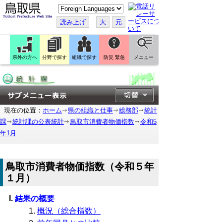
こ
の
ペ
読み上げ
大
元
ー
ジ
を
翻
訳
県外の方へ
分野で探す
組織で探す
防災 緊急
メニュー
す
る
現在の位置：
ホーム
県の組織と仕事
総務部
統計
課
統計課の公表統計
鳥取市消費者物価指数
令和5
年1月
鳥取市消費者物価指数（令和５年
１月）
結果の概要
概況（総合指数）