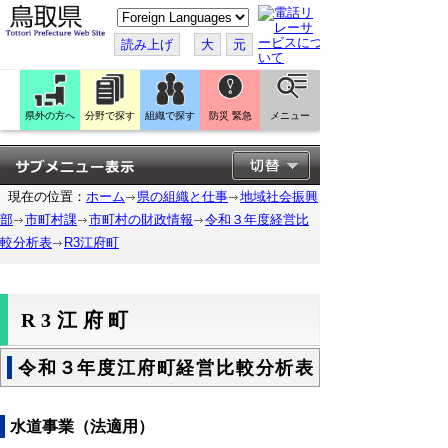
こ
の
ペ
読み上げ
大
元
ー
ジ
を
翻
訳
県外の方へ
分野で探す
組織で探す
防災 緊急
メニュー
す
る
現在の位置：
ホーム
県の組織と仕事
地域社会振興
部
市町村課
市町村の財政情報
令和３年度経営比
較分析表
R3江府町
R3江府町
令和３年度江府町経営比較分析表
水道事業（法適用）