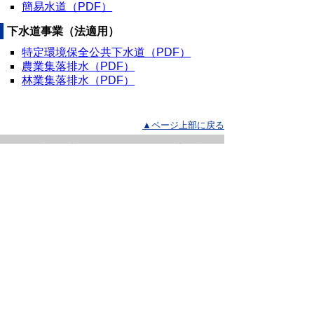
簡易水道（PDF）
下水道事業（法適用）
特定環境保全公共下水道（PDF）
農業集落排水（PDF）
林業集落排水（PDF）
▲ページ上部に戻る
と
個人情報保護
|
リンクについて
|
著作権に
り
ついて
|
アクセシビリティ
ネ
鳥取県 地域社会振興部 市町村課
ッ
住所 〒680-8570
ト
鳥取県鳥取市東町1丁目220
電話
0857-26-7056
へ
ファクシミリ 0857-26-8129
の
E-mail
shichouson@pref.tottori.lg.jp
Copyright(C) 2006～ 鳥取県(Tottori Prefectural
Government) All Rights Reserved. 法人番号