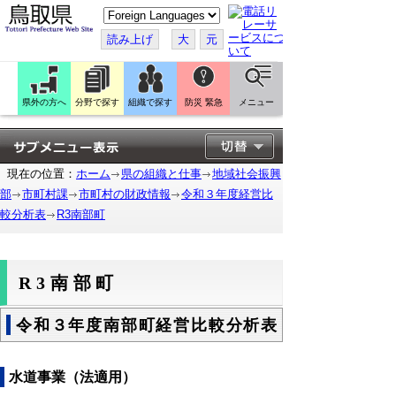
こ
の
ペ
読み上げ
大
元
ー
ジ
を
翻
訳
県外の方へ
分野で探す
組織で探す
防災 緊急
メニュー
す
る
現在の位置：
ホーム
県の組織と仕事
地域社会振興
部
市町村課
市町村の財政情報
令和３年度経営比
較分析表
R3南部町
R3南部町
令和３年度南部町経営比較分析表
水道事業（法適用）