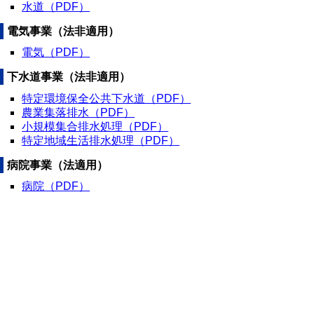
水道（PDF）
電気事業（法非適用）
電気（PDF）
下水道事業（法非適用）
特定環境保全公共下水道（PDF）
農業集落排水（PDF）
小規模集合排水処理（PDF）
特定地域生活排水処理（PDF）
病院事業（法適用）
病院（PDF）
▲ページ上部に戻る
と
個人情報保護
|
リンクについて
|
著作権に
り
ついて
|
アクセシビリティ
ネ
鳥取県 地域社会振興部 市町村課