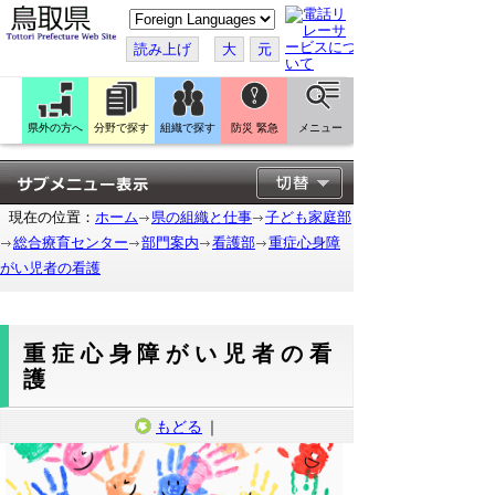
こ
の
ペ
読み上げ
大
元
ー
ジ
を
翻
訳
県外の方へ
分野で探す
組織で探す
防災 緊急
メニュー
す
る
現在の位置：
ホーム
県の組織と仕事
子ども家庭部
総合療育センター
部門案内
看護部
重症心身障
がい児者の看護
重症心身障がい児者の看
護
もどる
｜