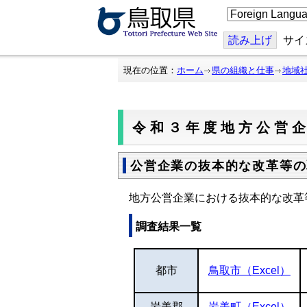
こ
の
ペ
ー
読み上げ
サイ
ジ
を
翻
現在の位置：
ホーム
県の組織と仕事
地域
訳
す
る
令和３年度地方公営
公営企業の抜本的な改革等の
地方公営企業における抜本的な改革
調査結果一覧
都市
鳥取市（Excel）
岩美郡
岩美町（Excel）