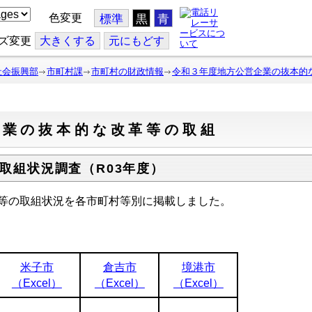
色変更
標準
黒
青
ズ変更
大
きくする
元
にもどす
社会振興部
市町村課
市町村の財政情報
令和３年度地方公営企業の抜本的
企業の抜本的な改革等の取組
取組状況調査（R03年度）
等の取組状況を各市町村等別に掲載しました。
米子市
倉吉市
境港市
（Excel）
（Excel）
（Excel）