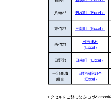
八頭郡
若桜町（Excel）
東伯郡
三朝町（Excel）
日吉津村
西伯郡
（Excel）
日野郡
日南町（Excel）
一部事務
日野病院組合
組合
（Excel）
エクセルをご覧になるにはMicroso