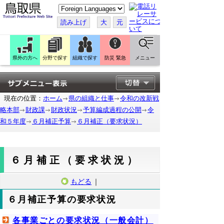
こ
の
ペ
読み上げ
大
元
ー
ジ
を
翻
訳
県外の方へ
分野で探す
組織で探す
防災 緊急
メニュー
す
る
現在の位置：
ホーム
県の組織と仕事
令和の改新戦
略本部
財政課
財政状況
予算編成過程の公開
令
和５年度
６月補正予算
６月補正（要求状況）
６月補正（要求状況）
もどる
｜
６月補正予算の要求状況
各事業ごとの要求状況（一般会計）