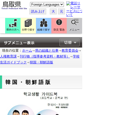
こ
の
ペ
読み上げ
大
元
ー
ジ
を
翻
訳
県外の方へ
分野で探す
組織で探す
防災 緊急
メニュー
す
る
現在の位置：
ホーム
県の組織と仕事
教育委員会
人権教育課
刊行物（指導参考資料・教材等）
学校
生活ガイドブック
韓国・朝鮮語版
韓国・朝鮮語版