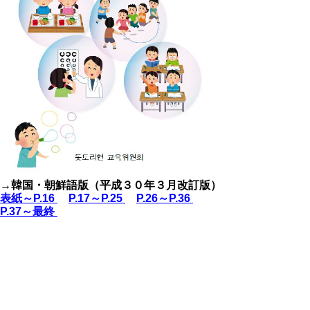
→
韓国・朝鮮語版（平成３０年３月改訂版）
表紙～P.16
P.17～P.25
P.26～P.36
P.37～最終
▲ページ上部に戻る
と
個人情報保護
|
リンクについて
|
著作権に
り
ついて
|
アクセシビリティ
ネ
鳥取県教育委員会事務局人権教育課