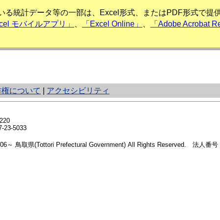
る統計データ等の一部は、Excel形式、またはPDF形式で
xcel モバイルアプリ」
、
「Excel Online」
、
「Adobe Acrobat R
作権について
|
アクセシビリティ
20
23-5033
2006～ 鳥取県(Tottori Prefectural Government) All Rights Reserved. 法人番号