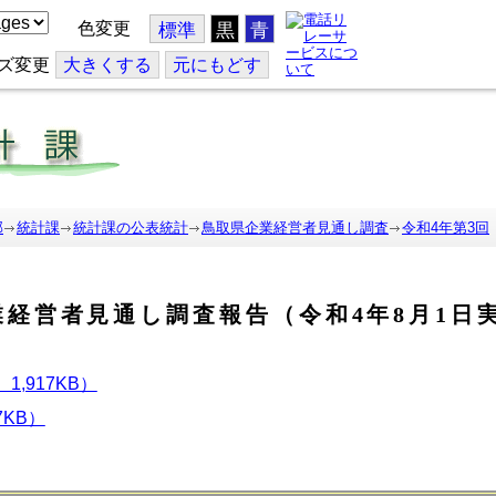
色変更
標準
黒
青
ズ変更
大
きくする
元
にもどす
部
統計課
統計課の公表統計
鳥取県企業経営者見通し調査
令和4年第3回
業経営者見通し調査報告（令和4年8月1日
,917KB）
7KB）