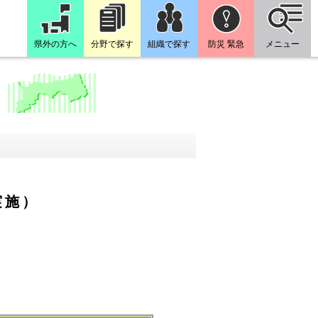
県外の方へ
分野で探す
組織で探す
防災 緊急
メニュー
実施）