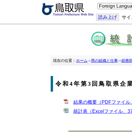
こ
の
ペ
ー
読み上げ
サイ
ジ
を
翻
訳
す
る
現在の位置：
ホーム
県の組織と仕事
総務
令和4年第3回鳥取県企
結果の概要（PDFファイル、1
統計表（Excelファイル、3