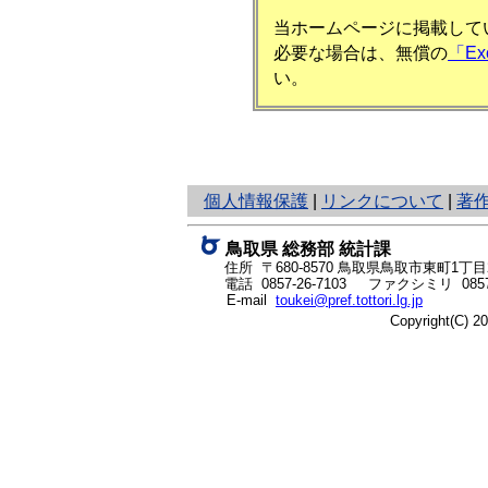
当ホームページに掲載してい
必要な場合は、無償の
「E
い。
と
個人情報保護
|
リンクについて
|
著
り
ネ
鳥取県 総務部 統計課
ッ
住所 〒680-8570
鳥取県鳥取市東町1丁目2
ト
電話
0857-26-7103
ファクシミリ 0857-
E-mail
toukei@pref.tottori.lg.jp
へ
Copyright(C) 
の