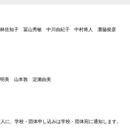
林佐知子
冨山秀敏 中川由紀子 中村将人 灘脇俊彦
明美 山本敦 淀瀨由美
本人に、学校・団体申し込みは学校・団体宛に通知します。