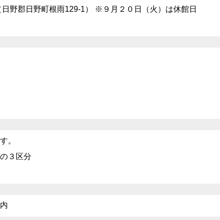
野郡日野町根雨129-1） ※９月２０日（火）は休館日
す。
の３区分
内