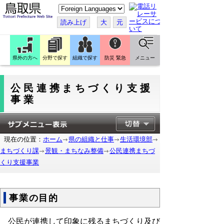
こ
の
ペ
読み上げ
大
元
ー
ジ
を
翻
訳
県外の方へ
分野で探す
組織で探す
防災 緊急
メニュー
す
る
公民連携まちづくり支援
事業
現在の位置：
ホーム
県の組織と仕事
生活環境部
まちづくり課
景観・まちなみ整備
公民連携まちづ
くり支援事業
事業の目的
公民が連携して印象に残るまちづくり及び