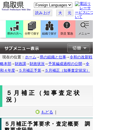
こ
の
ペ
読み上げ
大
元
ー
ジ
を
翻
訳
県外の方へ
分野で探す
組織で探す
防災 緊急
メニュー
す
る
現在の位置：
ホーム
県の組織と仕事
令和の改新戦
略本部
財政課
財政状況
予算編成過程の公開
令
和４年度
５月補正予算
５月補正（知事査定状況）
５月補正（知事査定状
況）
もどる
｜
５月補正予算要求・査定概要 調