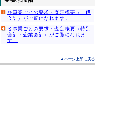
整要求段階
各事業ごとの要求・査定概要（一般
会計）がご覧になれます。
各事業ごとの要求・査定概要（特別
会計・企業会計）がご覧になれま
す。
▲ページ上部に戻る
と
個人情報保護
|
リンクについて
|
著作権に
り
ついて
|
アクセシビリティ
ネ
鳥取県
令和の改新戦略本部
財政課
ッ
住所 〒680-8570
ト
鳥取県鳥取市東町1丁目220
電話
0857-26-7043
へ
ファクシミリ 0857-26-8124
の
E-mail
zaisei@pref.tottori.lg.jp
Copyright(C) 2006～ 鳥取県(Tottori Prefectural