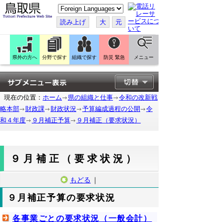
こ
の
ペ
読み上げ
大
元
ー
ジ
を
翻
訳
県外の方へ
分野で探す
組織で探す
防災 緊急
メニュー
す
る
現在の位置：
ホーム
県の組織と仕事
令和の改新戦
略本部
財政課
財政状況
予算編成過程の公開
令
和４年度
９月補正予算
９月補正（要求状況）
９月補正（要求状況）
もどる
｜
９月補正予算の要求状況
各事業ごとの要求状況（一般会計）