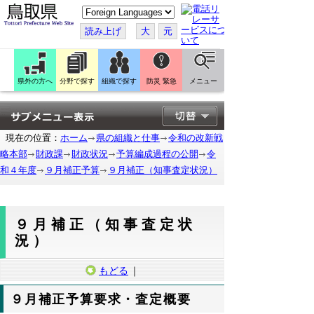
こ
の
ペ
読み上げ
大
元
ー
ジ
を
翻
訳
県外の方へ
分野で探す
組織で探す
防災 緊急
メニュー
す
る
現在の位置：
ホーム
県の組織と仕事
令和の改新戦
略本部
財政課
財政状況
予算編成過程の公開
令
和４年度
９月補正予算
９月補正（知事査定状況）
９月補正（知事査定状
況）
もどる
｜
９月補正予算要求・査定概要