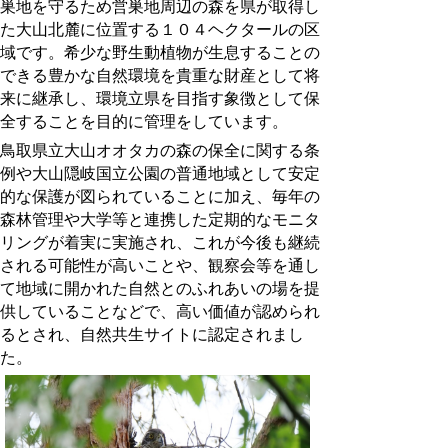
巣地を守るため営巣地周辺の森を県が取得し
た大山北麓に位置する１０４ヘクタールの区
域です。希少な野生動植物が生息することの
できる豊かな自然環境を貴重な財産として将
来に継承し、環境立県を目指す象徴として保
全することを目的に管理をしています。
鳥取県立大山オオタカの森の保全に関する条
例や大山隠岐国立公園の普通地域として安定
的な保護が図られていることに加え、毎年の
森林管理や大学等と連携した定期的なモニタ
リングが着実に実施され、これが今後も継続
される可能性が高いことや、観察会等を通し
て地域に開かれた自然とのふれあいの場を提
供していることなどで、高い価値が認められ
るとされ、自然共生サイトに認定されまし
た。