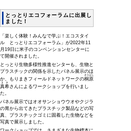
とっとりエコフォーラムに出展し
ました！
「楽しく体験！みんなで学ぶ！エコスタイ
ル とっとりエコフォーラム」が
2022
年
11
月
19
日に米子のコンベンションセンターに
て開催されました。
とっとり生物多様性推進センターも、生物と
プラスチックの関係を示したパネル展示のほ
きりはら
か、もりまきフィールドネットワークの
桐原
ま
き
真
希
さんによるワークショップを行いまし
た。
パネル展示ではオオサンショウウオやクジラ
の胃から出てきたプラスチック製品などの写
真、プラスチックゴミに固着した生物などを
写真で展示しました。
ワークショップでは、さまざまな生物標本に