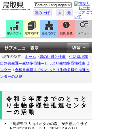
こ
の
ペ
読み上げ
大
元
ー
ジ
を
翻
訳
県外の方へ
分野で探す
組織で探す
防災 緊急
メニュー
す
る
現在の位置：
ホーム
県の組織と仕事
生活環境部
自然共生課
生物多様性
とっとり生物多様性推進セ
ンター
令和５年度までのとっとり生物多様性推進セ
ンターの活動
令和５年度までのとっと
り生物多様性推進センタ
ーの活動
「鳥取県立大山オオタカの森」が自然共生サイ
トに認定されました！（2024年2月27日）