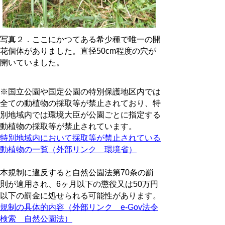
写真２．ここにかつてある希少種で唯一の開
花個体がありました。直径50cm程度の穴が
開いていました。
※国立公園や国定公園の特別保護地区内では
全ての動植物の採取等が禁止されており、特
別地域内では環境大臣が公園ごとに指定する
動植物の採取等が禁止されています。
特別地域内において採取等が禁止されている
動植物の一覧（外部リンク 環境省）
本規制に違反すると自然公園法第70条の罰
則が適用され、6ヶ月以下の懲役又は50万円
以下の罰金に処せられる可能性があります。
規制の具体的内容（外部リンク e-Gov法令
検索 自然公園法）