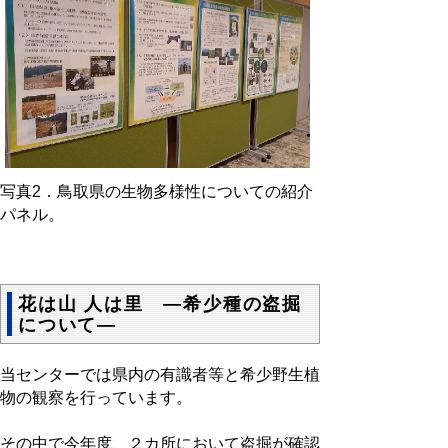
写真2．鳥取県の生物多様性についての紹介
パネル。
花は山 人は里 ―希少種の盗掘
について―
当センターでは県内の有識者等と希少野生植
物の観察を行っています。
その中で今年度、２カ所において盗掘が確認