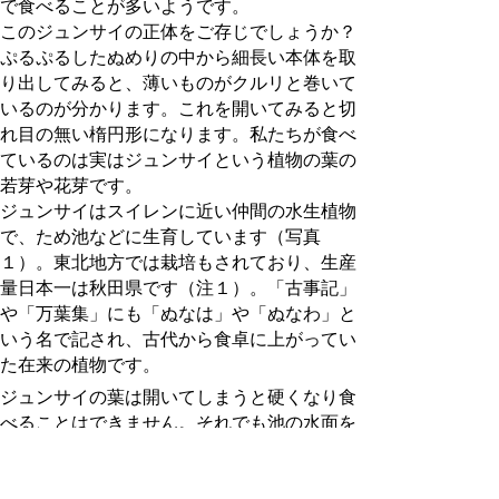
で食べることが多いようです。
このジュンサイの正体をご存じでしょうか？
ぷるぷるしたぬめりの中から細長い本体を取
り出してみると、薄いものがクルリと巻いて
いるのが分かります。これを開いてみると切
れ目の無い楕円形になります。私たちが食べ
ているのは実はジュンサイという植物の葉の
若芽や花芽です。
ジュンサイはスイレンに近い仲間の水生植物
で、ため池などに生育しています（写真
１）。東北地方では栽培もされており、生産
量日本一は秋田県です（注１）。「古事記」
や「万葉集」にも「ぬなは」や「ぬなわ」と
いう名で記され、古代から食卓に上がってい
た在来の植物です。
ジュンサイの葉は開いてしまうと硬くなり食
べることはできません。それでも池の水面を
淡い黄緑色の丸葉が覆う様は涼を誘います。
このジュンサイは、実は減少の一途をたどっ