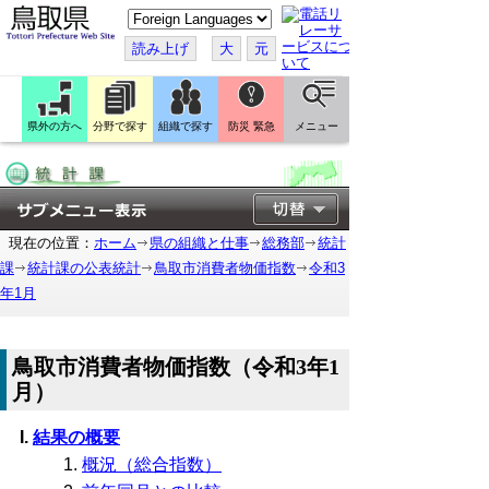
こ
の
ペ
読み上げ
大
元
ー
ジ
を
翻
訳
県外の方へ
分野で探す
組織で探す
防災 緊急
メニュー
す
る
現在の位置：
ホーム
県の組織と仕事
総務部
統計
課
統計課の公表統計
鳥取市消費者物価指数
令和3
年1月
鳥取市消費者物価指数（令和3年1
月）
結果の概要
概況（総合指数）