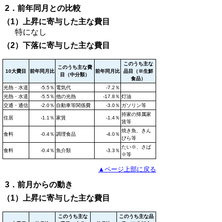
2．前年同月との比較
（1）上昇に寄与した主な費目
特になし
（2）下落に寄与した主な費目
このうち主な
このうち主な費
10大費目
前年同月比
前年同月比
品目（※生鮮
目（中分類）
食品）
光熱・水道
-5.5％
電気代
-7.2％
光熱・水道
-5.5％
他の光熱
-17.8％
灯油
交通・通信
-2.0％
自動車等関係費
-3.0％
ガソリン等
持家の帰属家
住居
-1.1％
家賃
-1.4％
賃等
焼き魚、きん
食料
-0.4％
調理食品
-4.0％
ぴら等
たい※、さば
食料
-0.4％
魚介類
-3.3％
※等
▲ページ上部に戻る
3．前月からの動き
（1）上昇に寄与した主な費目
このうち主な
このうち主な品