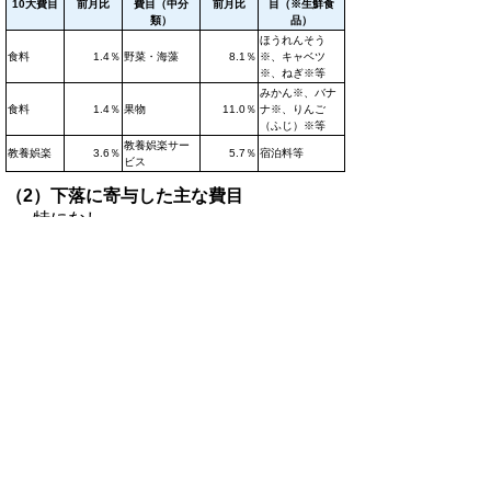
10大費目
前月比
費目（中分
前月比
目（※生鮮食
類）
品）
ほうれんそう
食料
1.4％
野菜・海藻
8.1％
※、キャベツ
※、ねぎ※等
みかん※、バナ
食料
1.4％
果物
11.0％
ナ※、りんご
（ふじ）※等
教養娯楽サー
教養娯楽
3.6％
5.7％
宿泊料等
ビス
（2）下落に寄与した主な費目
特になし
▲ページ上部に戻る
II．統計表
令和3年1月鳥取市消費者物価指数
（Excelファイル、80KB)
全国・中国地方県庁所在地別総合指数
（Excelファイル、61KB）
鳥取市10大費目指数（Excelファイ
ル、80KB）
鳥取市中分類指数（Excelファイル、