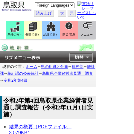
こ
の
ペ
読み上げ
大
元
ー
ジ
を
翻
訳
県外の方へ
分野で探す
組織で探す
防災 緊急
メニュー
す
る
現在の位置：
ホーム
県の組織と仕事
総務部
統計
課
統計課の公表統計
鳥取県企業経営者見通し調査
令和2年第4回
令和2年第4回鳥取県企業経営者見
通し調査報告（令和2年11月1日実
施）
結果の概要（PDFファイル、
3,079KB）