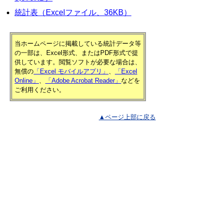
統計表（Excelファイル、36KB）
当ホームページに掲載している統計データ等
の一部は、Excel形式、またはPDF形式で提
供しています。閲覧ソフトが必要な場合は、
無償の
「Excel モバイルアプリ」
、
「Excel
Online」
、
「Adobe Acrobat Reader」
などを
ご利用ください。
▲ページ上部に戻る
と
個人情報保護
|
リンクについて
|
著作権に
り
ついて
|
アクセシビリティ
ネ
鳥取県 総務部 統計課
ッ
住所 〒680-8570
ト
鳥取県鳥取市東町1丁目220
電話
0857-26-7103
へ
ファクシミリ 0857-23-5033