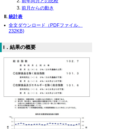
前年同月との比較
前月からの動き
統計表
全文ダウンロード（PDFファイル、
232KB)
I．結果の概要