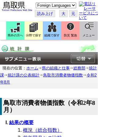
こ
の
ペ
読み上げ
大
元
ー
ジ
を
翻
訳
県外の方へ
分野で探す
組織で探す
防災 緊急
メニュー
す
る
現在の位置：
ホーム
県の組織と仕事
総務部
統計
課
統計課の公表統計
鳥取市消費者物価指数
令和2
年8月
鳥取市消費者物価指数（令和2年8
月）
結果の概要
概況（総合指数）