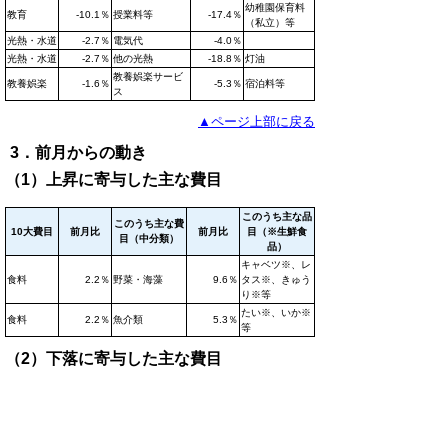
幼稚園保育料
教育
-10.1％
授業料等
-17.4％
（私立）等
光熱・水道
-2.7％
電気代
-4.0％
光熱・水道
-2.7％
他の光熱
-18.8％
灯油
教養娯楽サービ
教養娯楽
-1.6％
-5.3％
宿泊料等
ス
▲ページ上部に戻る
3．前月からの動き
（1）上昇に寄与した主な費目
このうち主な品
このうち主な費
10大費目
前月比
前月比
目（※生鮮食
目（中分類）
品）
キャベツ※、レ
食料
2.2％
野菜・海藻
9.6％
タス※、きゅう
り※等
たい※、いか※
食料
2.2％
魚介類
5.3％
等
（2）下落に寄与した主な費目
このうち主な
このうち主な費
10大費目
前月比
前月比
品目（※生鮮
目（中分類）
食品）
教養娯楽サービ