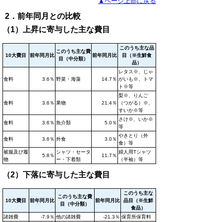
▲ページ上部に戻る
2．前年同月との比較
（1）上昇に寄与した主な費目
このうち主な品
このうち主な費
10大費目
前年同月比
前年同月比
目（※生鮮食
目（中分類）
品）
レタス※、じゃ
食料
3.6％
野菜・海藻
14.7％
がいも※、トマ
ト※等
梨※、りんご
食料
3.6％
果物
21.4％
（つがる）※、
すいか※等
さけ※、いか※
食料
3.6％
魚介類
5.0％
等
やきとり（外
食料
3.6％
外食
3.0％
食）等
被服及び履
シャツ・セータ
婦人用Tシャツ
5.8％
11.7％
物
ー・下着類
（半袖）等
（2）下落に寄与した主な費目
このうち主な
このうち主な費
10大費目
前年同月比
前年同月比
品目（※生鮮
目（中分類）
食品）
諸雑費
-7.9％
他の諸雑費
-21.3％
保育所保育料