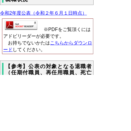
令和2年度公表（令和２年６月１日時点）
※PDFをご覧頂くには
アドビリーダーが必要です。
お持ちでないかたは
こちらからダウンロ
ード
してください。
【参考】公表の対象となる退職者
（任期付職員、再任用職員、死亡
退職者等を除く。）
令和元年度知事部局退職者数
平成31年4月1日～令和2年3月31日の間に退
職した者 128人
平成30年度知事部局退職者数