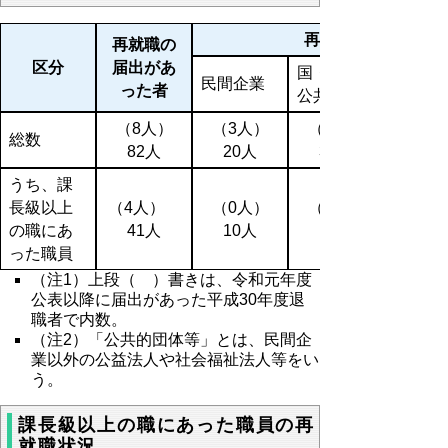
再就職先
再就職の
区分
届出があ
国・地方
民間企業
った者
公共団体
（8人）
（3人）
（1人）
総数
82人
20人
39人
うち、課
長級以上
（4人）
（0人）
（1人）
の職にあ
41人
10人
15人
った職員
（注1）上段（ ）書きは、令和元年度
公表以降に届出があった平成30年度退
職者で内数。
（注2）「公共的団体等」とは、民間企
業以外の公益法人や社会福祉法人等をい
う。
課長級以上の職にあった職員の再
就職状況