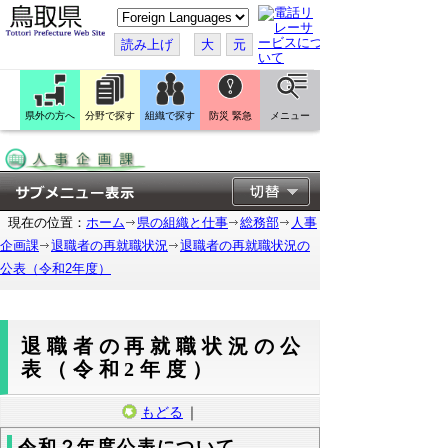
こ
の
ペ
読み上げ
大
元
ー
ジ
を
翻
訳
県外の方へ
分野で探す
組織で探す
防災 緊急
メニュー
す
る
現在の位置：
ホーム
県の組織と仕事
総務部
人事
企画課
退職者の再就職状況
退職者の再就職状況の
公表（令和2年度）
退職者の再就職状況の公
表（令和2年度）
もどる
｜
令和２年度公表について