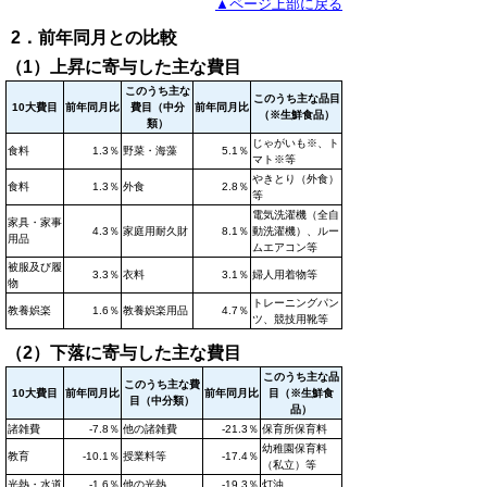
▲ページ上部に戻る
2．前年同月との比較
（1）上昇に寄与した主な費目
このうち主な
このうち主な品目
10大費目
前年同月比
費目（中分
前年同月比
（※生鮮食品）
類）
じゃがいも※、ト
食料
1.3％
野菜・海藻
5.1％
マト※等
やきとり（外食）
食料
1.3％
外食
2.8％
等
電気洗濯機（全自
家具・家事
4.3％
家庭用耐久財
8.1％
動洗濯機）、ルー
用品
ムエアコン等
被服及び履
3.3％
衣料
3.1％
婦人用着物等
物
トレーニングパン
教養娯楽
1.6％
教養娯楽用品
4.7％
ツ、競技用靴等
（2）下落に寄与した主な費目
このうち主な品
このうち主な費
10大費目
前年同月比
前年同月比
目（※生鮮食
目（中分類）
品）
諸雑費
-7.8％
他の諸雑費
-21.3％
保育所保育料
幼稚園保育料
教育
-10.1％
授業料等
-17.4％
（私立）等
光熱・水道
-1.6％
他の光熱
-19.3％
灯油