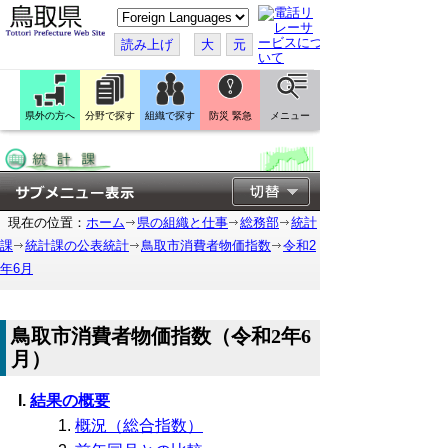
こ
の
ペ
読み上げ
大
元
ー
ジ
を
翻
訳
県外の方へ
分野で探す
組織で探す
防災 緊急
メニュー
す
る
現在の位置：
ホーム
県の組織と仕事
総務部
統計
課
統計課の公表統計
鳥取市消費者物価指数
令和2
年6月
鳥取市消費者物価指数（令和2年6
月）
結果の概要
概況（総合指数）