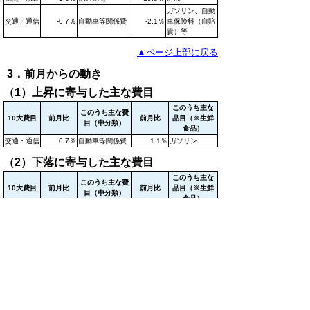
ガソリン、自動
交通・通信
-0.7％
自動車等関係費
-2.1％
車保険料（自賠
責）等
▲ページ上部に戻る
3．前月からの動き
（1）上昇に寄与した主な費目
このうち主な
このうち主な費
10大費目
前月比
前月比
品目（※生鮮
目（中分類）
食品）
交通・通信
0.7％
自動車等関係費
1.1％
ガソリン
（2）下落に寄与した主な費目
このうち主な
このうち主な費
10大費目
前月比
前月比
品目（※生鮮
目（中分類）
食品）
たい※、ぶり
食料
-0.8％
魚介類
-5.9％
※、いか※等
▲ページ上部に戻る
II．統計表
令和2年6月鳥取市消費者物価指数