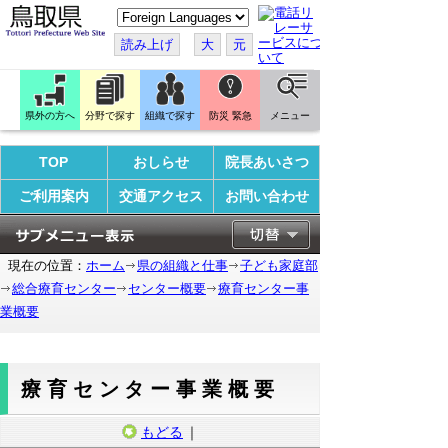
こ
の
ペ
読み上げ
大
元
ー
ジ
を
翻
訳
県外の方へ
分野で探す
組織で探す
防災 緊急
メニュー
す
る
TOP
おしらせ
院長あいさつ
ご利用案内
交通アクセス
お問い合わせ
現在の位置：
ホーム
県の組織と仕事
子ども家庭部
総合療育センター
センター概要
療育センター事
業概要
療育センター事業概要
もどる
｜