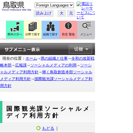
こ
の
ペ
読み上げ
大
元
ー
ジ
を
翻
訳
県外の方へ
分野で探す
組織で探す
防災 緊急
メニュー
す
る
現在の位置：
ホーム
県の組織と仕事
令和の改新戦
略本部
広報課
ソーシャルメディアの利用
ソーシ
ャルメディア利用方針
輝く鳥取創造本部ソーシャル
メディア利用方針
国際観光課ソーシャルメディア利
用方針
国際観光課ソーシャルメ
ディア利用方針
もどる
｜